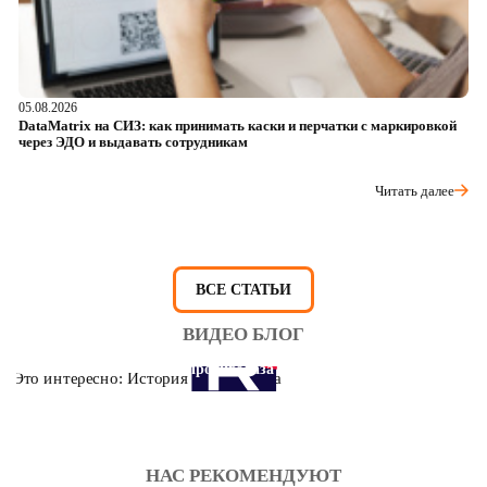
05.08.2026
04
DataMatrix на СИЗ: как принимать каски и перчатки с маркировкой
Ш
через ЭДО и выдавать сотрудникам
ра
Читать далее
ВСЕ СТАТЬИ
ВИДЕО БЛОГ
Это интересно: История противогаза
НАС РЕКОМЕНДУЮТ