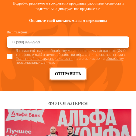
Подробно расскажем о всех деталях продукции, рассчитаем стоимость и
подготовим индивидуальное предложение.
Оставьте свой контакт, мы вам перезвоним
Ваш телефон:
Я согласен(-на) на обработку моих персональных данных (ФИО,
телефон, email) в целях обработки обращения в соответствии с
Политикой конфиденциальности
и даю согласие на
обработку
персональных данных
.
ОТПРАВИТЬ
ФОТОГАЛЕРЕЯ