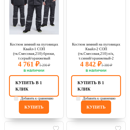
Костюм зимний на пуговицах
Костюм зимний на пуговицах
Квайл-1 СОП
Квайл-2 СОП
(тк.Смесовая,210) брюки,
(тк.Смесовая,210) п/к,
т.серый/оранжевый
т.синий/оранжевый-2
4 761 ₽
4 842 ₽
5 290 ₽
5 380 ₽
в наличии
в наличии
КУПИТЬ В 1
КУПИТЬ В 1
КЛИК
КЛИК
Добавить к сравнению
Добавить к сравнению
КУПИТЬ
КУПИТЬ