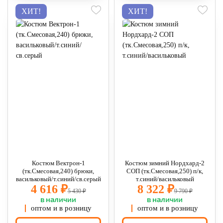
ХИТ!
ХИТ!
Костюм Вектрон-1
Костюм зимний Нордхард-2
(тк.Смесовая,240) брюки,
СОП (тк.Смесовая,250) п/к,
васильковый/т.синий/св.серый
т.синий/васильковый
4 616 ₽
8 322 ₽
5 430 ₽
9 790 ₽
в наличии
в наличии
оптом и в розницу
оптом и в розницу