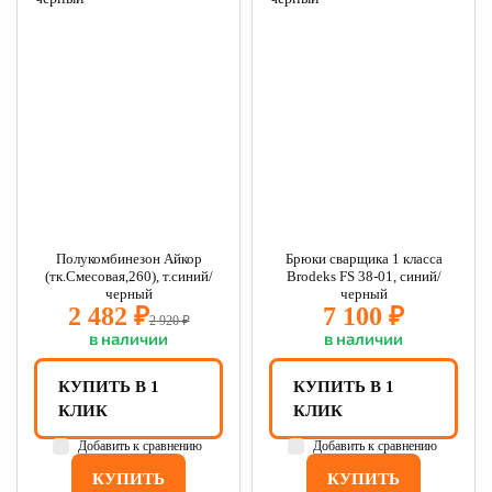
Полукомбинезон Айкор
Брюки сварщика 1 класса
(тк.Смесовая,260), т.синий/
Brodeks FS 38-01, синий/
черный
черный
2 482 ₽
7 100 ₽
2 920 ₽
в наличии
в наличии
КУПИТЬ В 1
КУПИТЬ В 1
КЛИК
КЛИК
Добавить к сравнению
Добавить к сравнению
КУПИТЬ
КУПИТЬ