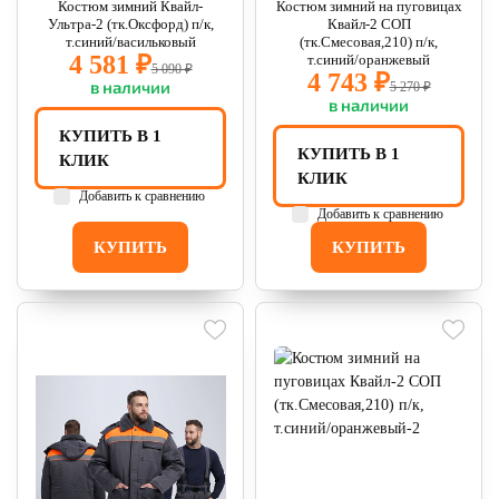
Костюм зимний Квайл-
Костюм зимний на пуговицах
Ультра-2 (тк.Оксфорд) п/к,
Квайл-2 СОП
т.синий/васильковый
(тк.Смесовая,210) п/к,
4 581 ₽
т.синий/оранжевый
5 090 ₽
4 743 ₽
в наличии
5 270 ₽
в наличии
КУПИТЬ В 1
КУПИТЬ В 1
КЛИК
КЛИК
Добавить к сравнению
Добавить к сравнению
КУПИТЬ
КУПИТЬ