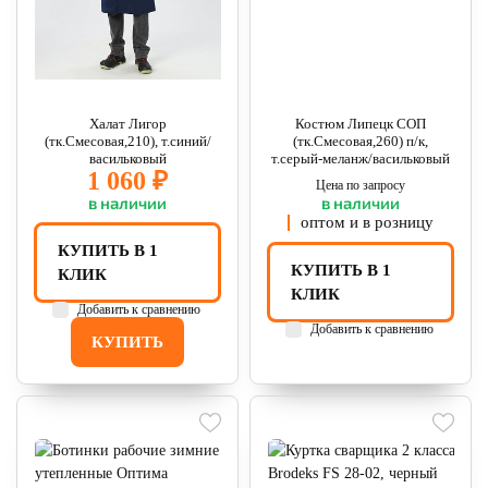
Халат Лигор
Костюм Липецк СОП
(тк.Смесовая,210), т.синий/
(тк.Смесовая,260) п/к,
васильковый
т.серый-меланж/васильковый
1 060 ₽
Цена по запросу
в наличии
в наличии
оптом и в розницу
КУПИТЬ В 1
КУПИТЬ В 1
КЛИК
КЛИК
Добавить к сравнению
Добавить к сравнению
КУПИТЬ