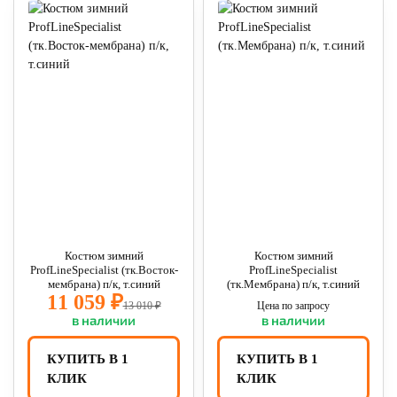
Костюм зимний
Костюм зимний
ProfLineSpecialist (тк.Восток-
ProfLineSpecialist
мембрана) п/к, т.синий
(тк.Мембрана) п/к, т.синий
11 059 ₽
13 010 ₽
Цена по запросу
в наличии
в наличии
КУПИТЬ В 1
КУПИТЬ В 1
КЛИК
КЛИК