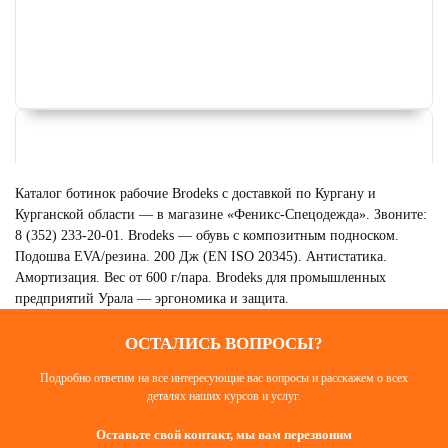
Каталог ботинок рабочие Brodeks с доставкой по Кургану и
Курганской области — в магазине «Феникс-Спецодежда». Звоните:
8 (352) 233-20-01. Brodeks — обувь с композитным подноском.
Подошва EVA/резина. 200 Дж (EN ISO 20345). Антистатика.
Амортизация. Вес от 600 г/пара. Brodeks для промышленных
предприятий Урала — эргономика и защита.
ОСТАЛИСЬ ВОПРОСЫ?
Подробно ответим на все интересующие вас вопросы и расскажем о всех
ЗИМНЯЯ СПЕЦОДЕЖДА
деталях наших курсов и услуг.
BRODEKS
Смотреть
Оставьте свой контакт, мы вам перезвоним