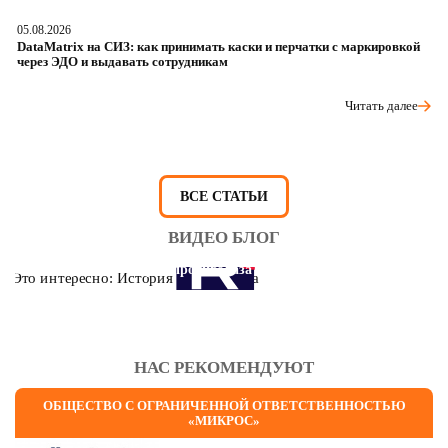
05.08.2026
04
DataMatrix на СИЗ: как принимать каски и перчатки с маркировкой
Ш
через ЭДО и выдавать сотрудникам
ра
Читать далее
ВСЕ СТАТЬИ
ВИДЕО БЛОГ
Это интересно: История противогаза
НАС РЕКОМЕНДУЮТ
ОБЩЕСТВО С ОГРАНИЧЕННОЙ ОТВЕТСТВЕННОСТЬЮ
«МИКРОС»