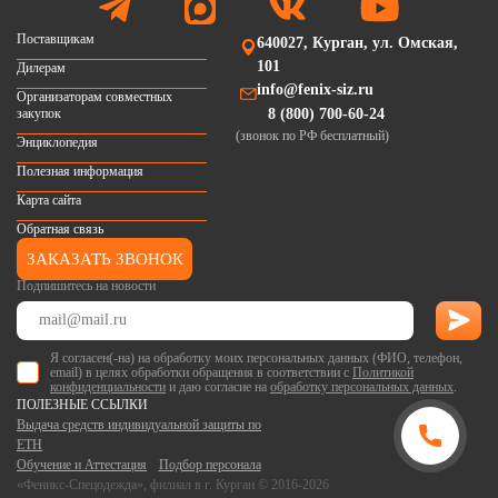
Поставщикам
640027, Курган, ул. Омская,
101
Дилерам
info@fenix-siz.ru
Организаторам совместных
закупок
8 (800) 700-60-24
(звонок по РФ бесплатный)
Энциклопедия
Полезная информация
Карта сайта
Обратная связь
ЗАКАЗАТЬ ЗВОНОК
Подпишитесь на новости
Я согласен(-на) на обработку моих персональных данных (ФИО, телефон,
email) в целях обработки обращения в соответствии с
Политикой
конфиденциальности
и даю согласие на
обработку персональных данных
.
ПОЛЕЗНЫЕ ССЫЛКИ
Выдача средств индивидуальной защиты по
ЕТН
Обучение и Аттестация
Подбор персонала
«Феникс-Спецодежда», филиал в г. Курган © 2016-2026