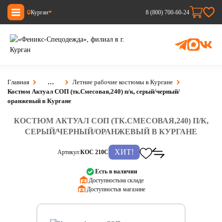
Курган
8 (800) 700-60-24
Главная
…
Летние рабочие костюмы в Кургане
Костюм Актуал СОП (тк.Смесовая,240) п/к, серый/черный/
оранжевый в Кургане
КОСТЮМ АКТУАЛ СОП (ТК.СМЕСОВАЯ,240) П/К,
СЕРЫЙ/ЧЕРНЫЙ/ОРАНЖЕВЫЙ В КУРГАНЕ
ХИТ!
Артикул:
КОС 210С
Есть в наличии
Доступность:
на складе
Доступность:
в магазине