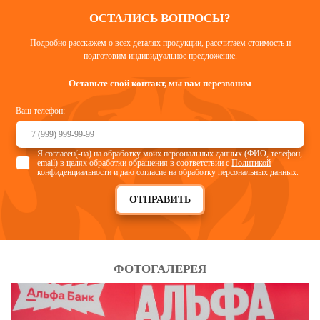
ОСТАЛИСЬ ВОПРОСЫ?
Подробно расскажем о всех деталях продукции, рассчитаем стоимость и
подготовим индивидуальное предложение.
Оставьте свой контакт, мы вам перезвоним
Ваш телефон:
Я согласен(-на) на обработку моих персональных данных (ФИО, телефон,
email) в целях обработки обращения в соответствии с
Политикой
конфиденциальности
и даю согласие на
обработку персональных данных
.
ОТПРАВИТЬ
ФОТОГАЛЕРЕЯ