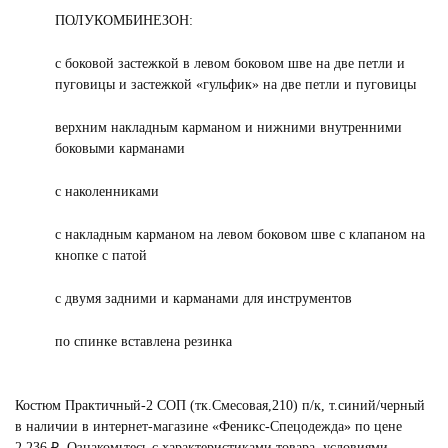
ПОЛУКОМБИНЕЗОН:
с боковой застежкой в левом боковом шве на две петли и
пуговицы и застежкой «гульфик» на две петли и пуговицы
верхним накладным карманом и нижними внутренними
боковыми карманами
с наколенниками
с накладным карманом на левом боковом шве с клапаном на
кнопке с патой
с двумя задними и карманами для инструментов
по спинке вставлена резинка
Костюм Практичный-2 СОП (тк.Смесовая,210) п/к, т.синий/черный
в наличии в интернет-магазине «Феникс-Спецодежда» по цене
2 236 ₽. Ознакомьтесь с характеристиками товара, условиями