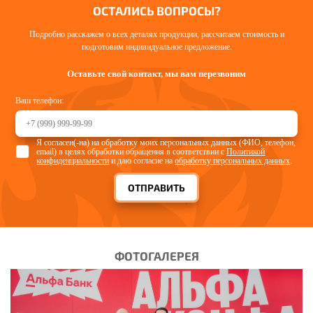
ОСТАЛИСЬ ВОПРОСЫ?
Подробно расскажем о всех деталях продукции, рассчитаем стоимость и
подготовим индивидуальное предложение.
Оставьте свой контакт, мы вам перезвоним
Ваш телефон:
Я согласен(-на) на обработку моих персональных данных (ФИО, телефон,
email) в целях обработки обращения в соответствии с
Политикой
конфиденциальности
и даю согласие на
обработку персональных данных
.
ОТПРАВИТЬ
ФОТОГАЛЕРЕЯ