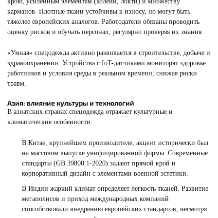
крою, усиленным элементам (колени, локти) и множеству
карманов. Плотные ткани устойчивы к износу, но могут быть
тяжелее европейских аналогов. Работодатели обязаны проводить
оценку рисков и обучать персонал, регулярно проверяя их знания.
«Умная» спецодежда активно развивается в строительстве, добыче и
здравоохранении. Устройства с IoT-датчиками мониторят здоровье
работников и условия среды в реальном времени, снижая риски
травм.
Азия: влияние культуры и технологий
В азиатских странах спецодежда отражает культурные и
климатические особенности:
В Китае, крупнейшем производителе, акцент исторически был
на массовом выпуске унифицированной формы. Современные
стандарты (GB 39800.1-2020) задают прямой крой и
корпоративный дизайн с элементами военной эстетики.
В Индии жаркий климат определяет легкость тканей. Развитие
мегаполисов и приход международных компаний
способствовали внедрению европейских стандартов, несмотря