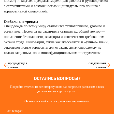
климату и задачам, предлагая модели для рабочих и руководителей
с сертификатами и возможностью индивидуального пошива с
корпоративной символикой.
Глобальные тренды
Спецодежда по всему миру становится технологичнее, удобнее и
эстетичнее. Несмотря на различия в стандартах, общий вектор —
повышение безопасности, комфорта и соответствия требованиям
охраны труда. Инновации, такие как экзоскелеты и «умные» ткани,
открывают новые горизонты для отрасли, делая спецодежду не
только защитным, но и многофункциональным инструментом.
предыдущая
следующая
статья
статья
ОСТАЛИСЬ ВОПРОСЫ?
Подробно ответим на все интересующие вас вопросы и расскажем о всех
деталях наших курсов и услуг.
Оставьте свой контакт, мы вам перезвоним
Ваш телефон: