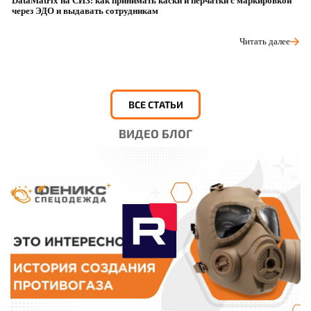
DataMatrix на СИЗ: как принимать каски и перчатки с маркировкой
Ш
через ЭДО и выдавать сотрудникам
ра
Читать далее
ВСЕ СТАТЬИ
ВИДЕО БЛОГ