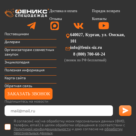
Доставка и оплата
Порядок возврата
Отзывы
Контакты
Поставщикам
640027, Курган, ул. Омская,
101
Дилерам
info@fenix-siz.ru
Организаторам совместных
закупок
8 (800) 700-60-24
(звонок по РФ бесплатный)
Энциклопедия
Полезная информация
Карта сайта
Обратная связь
ЗАКАЗАТЬ ЗВОНОК
Подпишитесь на новости
Я согласен(-на) на обработку моих персональных данных (ФИО,
телефон, email) в целях обработки обращения в соответствии с
Политикой конфиденциальности
и даю согласие на
обработку
персональных данных
.