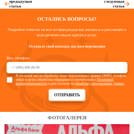
предыдущая
следующая
статья
статья
ОСТАЛИСЬ ВОПРОСЫ?
Подробно ответим на все интересующие вас вопросы и расскажем о
всех деталях наших курсов и услуг.
Оставьте свой контакт, мы вам перезвоним
Ваш телефон:
Я согласен(-на) на обработку моих персональных данных (ФИО, телефон,
email) в целях обработки обращения в соответствии с
Политикой
конфиденциальности
и даю согласие на
обработку персональных данных
.
ОТПРАВИТЬ
ФОТОГАЛЕРЕЯ