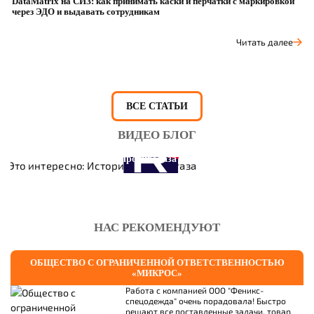
DataMatrix на СИЗ: как принимать каски и перчатки с маркировкой
Ш
через ЭДО и выдавать сотрудникам
ра
Читать далее
ВСЕ СТАТЬИ
ВИДЕО БЛОГ
Это интересно: История противогаза
НАС РЕКОМЕНДУЮТ
ОБЩЕСТВО С ОГРАНИЧЕННОЙ ОТВЕТСТВЕННОСТЬЮ
«МИКРОС»
Работа с компанией ООО "Феникс-
спецодежда" очень порадовала! Быстро
решают все поставленные задачи, товар